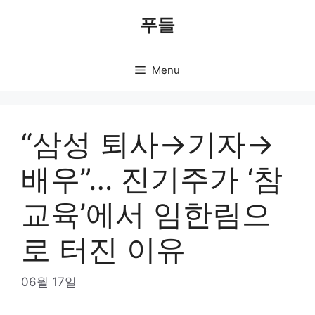
Skip
푸들
to
content
Menu
“삼성 퇴사→기자→
배우”… 진기주가 ‘참
교육’에서 임한림으
로 터진 이유
06월 17일