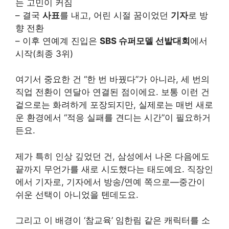
는 고민이 커짐
– 결국
사표
를 내고, 어린 시절 꿈이었던
기자
로 방
향 전환
– 이후 연예계 진입은
SBS 슈퍼모델 선발대회
에서
시작(최종 3위)
여기서 중요한 건 “한 번 바꿨다”가 아니라, 세 번의
직업 전환이 연달아 연결된 점이에요. 보통 이런 건
겉으로는 화려하게 포장되지만, 실제로는 매번 새로
운 환경에서 “적응 실패를 견디는 시간”이 필요하거
든요.
제가 특히 인상 깊었던 건, 삼성에서 나온 다음에도
끝까지 무언가를 새로 시도했다는 태도예요. 직장인
에서 기자로, 기자에서 방송/연예 쪽으로—중간이
쉬운 선택이 아니었을 텐데도요.
그리고 이 배경이 ‘참교육’ 임한림 같은 캐릭터를 소