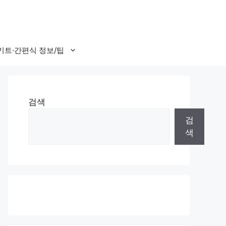
키트·간편식 정보/팁
검색
검
색