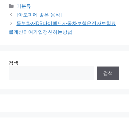
Categories
미분류
[아토피에 좋은 음식]
동부화재DB다이렉트자동차보험운전자보험료
를계산하여가입갱신하는방법
검색
검색