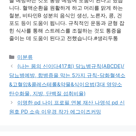
을 예방하는 것도 통증 예방에 도움이 된다고 했습
니다. 혈액순환을 원활하게 하고 머리를 맑게 하는
철분, 비타민B 성분의 음식인 생선, 노른자, 콩, 건
포도 등이 도움이 됩니다. 규칙적인 운동과 균형 잡
힌 식사를 통해 스트레스를 조절하는 것도 통증을
줄이는 데 도움이 된다고 전했습니다.#생리두통
Categories
미분류
(나는 몸의 신이다417회) 당뇨병규칙(ABCDE)/
당뇨병예방, 합병증을 막는 5가지 규칙-당화혈색소
&고혈압&콜레스테롤&약물&식이요법(3대 영양소
탄수화물, 지방, 단백질 섭취비율)
이명한 pd 나이 프로필 연봉 재산 나영석 pd 신
원호 PD 소속 이우경 작가 에그이즈커밍