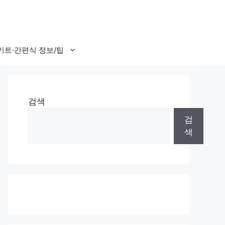
키트·간편식 정보/팁
검색
검
색