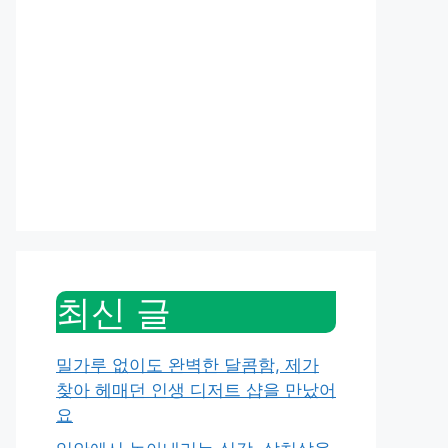
최신 글
밀가루 없이도 완벽한 달콤함, 제가
찾아 헤매던 인생 디저트 샵을 만났어
요