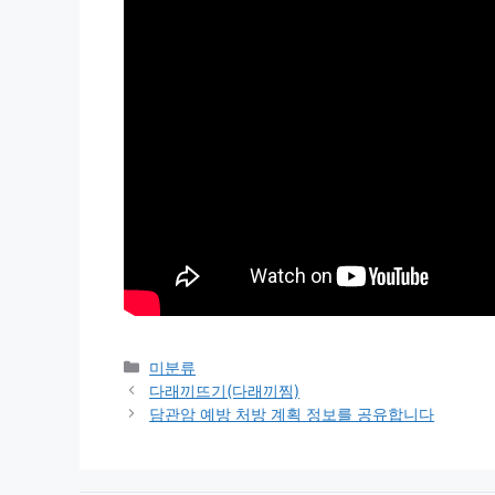
Categories
미분류
다래끼뜨기(다래끼찜)
담관암 예방 처방 계획 정보를 공유합니다