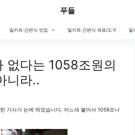
푸들
밀키트·간편식 맛집
밀키트·간편식 재료/도구
밀
 없다는 1058조원의
니라..
한 기사가 눈에 띄었습니다. 어느새 불어서 1058조나