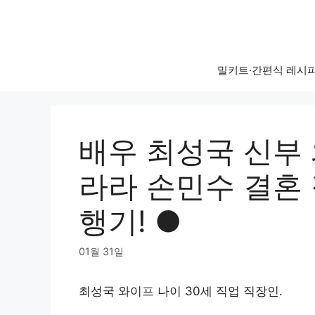
Skip
to
content
밀키트·간편식 레시
배우 최성국 신부 
라라 손민수 결혼 
행기! ●
01월 31일
최성국 와이프 나이 30세 직업 직장인.