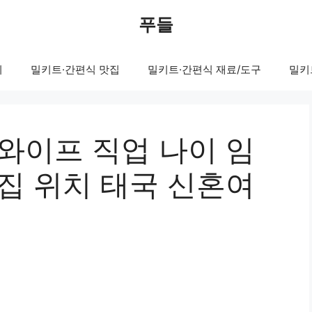
푸들
피
밀키트·간편식 맛집
밀키트·간편식 재료/도구
밀키
와이프 직업 나이 임
집 위치 태국 신혼여