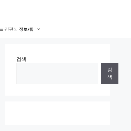
트·간편식 정보/팁
검색
검
색